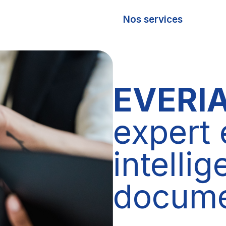
Nos services
À pr
EVERI
expert 
intelli
docume