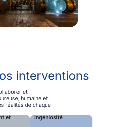
os interventions
llaborer et
oureuse, humaine et
es réalités de chaque
t et
Ingéniosité