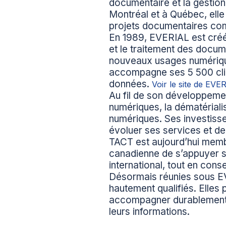
documentaire et la gestion
Montréal et à Québec, elle
projets documentaires co
En 1989, EVERIAL est créé
et le traitement des docum
nouveaux usages numériques
accompagne ses 5 500 clien
données.
Voir le site de EVE
Au fil de son développemen
numériques, la dématérialisa
numériques. Ses investisse
évoluer ses services et d
TACT est aujourd’hui membr
canadienne de s’appuyer su
international, tout en co
Désormais réunies sous EV
hautement qualifiés. Elles
accompagner durablement le
leurs informations.