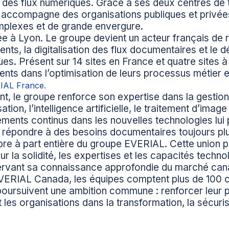
 des flux numériques. Grâce à ses deux centres de t
 accompagne des organisations publiques et privées
mplexes et de grande envergure.
e à Lyon. Le groupe devient un acteur français de r
ents, la digitalisation des flux documentaires et le
. Présent sur 14 sites en France et quatre sites à
ts dans l’optimisation de leurs processus métier et 
RIAL France.
t, le groupe renforce son expertise dans la gestio
tion, l’intelligence artificielle, le traitement d’imag
ments continus dans les nouvelles technologies lui 
e répondre à des besoins documentaires toujours p
e à part entière du groupe EVERIAL. Cette union pe
r la solidité, les expertises et les capacités techn
nservant sa connaissance approfondie du marché can
ERIAL Canada, les équipes comptent plus de 100 co
 poursuivent une ambition commune : renforcer leur 
s organisations dans la transformation, la sécurisa