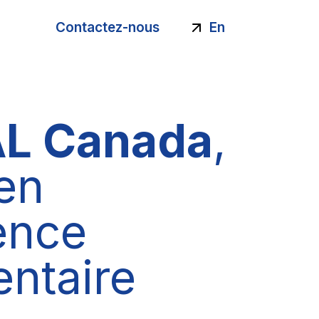
opos
Contactez-nous
En
AL Canada
,
en
gence
ntaire